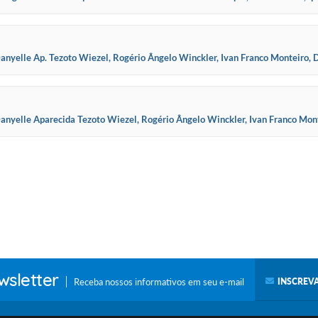
a imediata
elle Ap. Tezoto Wiezel, Rogério Ângelo Winckler, Ivan Franco Monteiro, Da
 o qual requerem à Mes
elle Aparecida Tezoto Wiezel, Rogério Ângelo Winckler, Ivan Franco Monte
íde Becca, o qual requere
sletter
Receba nossos informativos em seu e-mail
INSCREVA