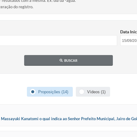
ir resultados com a mesma. Ex: dia da -agua.
teração do registro.
Data Inic
BUSCAR
Proposições (14)
Vídeos (1)
ssayuki Kanatomi o qual indica ao Senhor Prefeito Municipal, Jairo de Gois,
 do Ginásio Mu