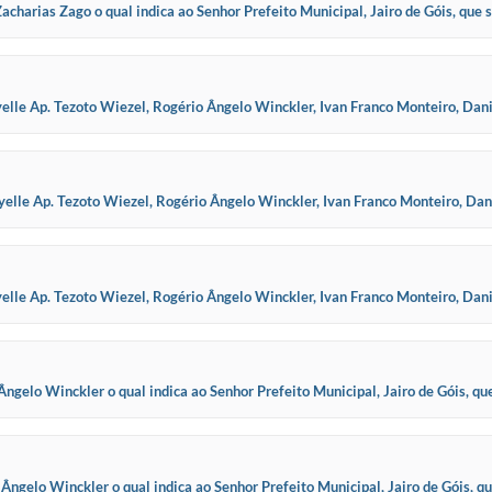
arias Zago o qual indica ao Senhor Prefeito Municipal, Jairo de Góis, que se
lico (re
le Ap. Tezoto Wiezel, Rogério Ângelo Winckler, Ivan Franco Monteiro, Danie
io Ataíde Becca
lle Ap. Tezoto Wiezel, Rogério Ângelo Winckler, Ivan Franco Monteiro, Dani
io Ataíde Becc
le Ap. Tezoto Wiezel, Rogério Ângelo Winckler, Ivan Franco Monteiro, Danie
io Ataíde Becca
elo Winckler o qual indica ao Senhor Prefeito Municipal, Jairo de Góis, q
ntrole de frot
gelo Winckler o qual indica ao Senhor Prefeito Municipal, Jairo de Góis, qu