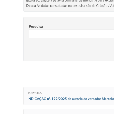
Exclusão:
Digite a palavra com sinal de menos (-) para exclu
Datas:
As datas consultadas na pesquisa são de Criação / Al
Pesquisa
15/09/2025
INDICAÇÃO nº. 199/2025 de autoria do vereador Marcelo Ma
porta de enrolar metálica que dá acesso às arquibancadas