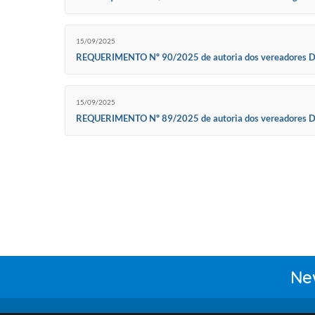
Assistência Social a adoção das medidas necessárias para 
15/09/2025
REQUERIMENTO Nº 90/2025 de autoria dos vereadores Dany
Jorge, Marquinhos Batista e Thiago Antonio Ataíde Becca
15/09/2025
REQUERIMENTO Nº 89/2025 de autoria dos vereadores Dany
Fernandes Jorge, Marquinhos Batista e Thiago Antonio Ata
New