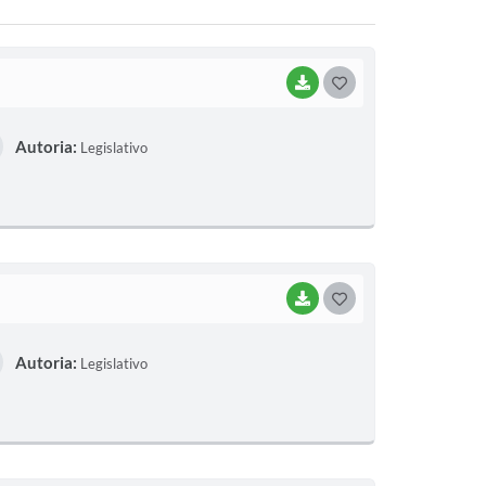
BAIXAR
G
O
Autoria:
Legislativo
S
T
E
I
BAIXAR
G
O
Autoria:
Legislativo
S
T
E
I