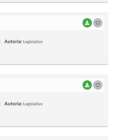
I
BAIXAR
G
O
Autoria:
Legislativo
S
T
E
I
BAIXAR
G
O
Autoria:
Legislativo
S
T
E
I