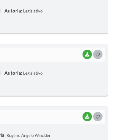
O
Autoria:
Legislativo
S
T
E
I
BAIXAR
G
O
Autoria:
Legislativo
S
T
E
I
BAIXAR
G
O
ia:
Rogério Ângelo Winckler
S