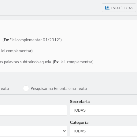
ESTATÍSTICAS
. (
Ex:
"lei complementar 01/2012”)
:
lei complementar)
as palavras subtraindo aquela. (
Ex:
lei -complementar)
Texto
Pesquisar na Ementa e no Texto
Secretaria
Categoria