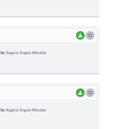
T
E
I
BAIXAR
G
O
ia:
Rogério Ângelo Winckler
S
T
E
I
BAIXAR
G
O
ia:
Rogério Ângelo Winckler
S
T
E