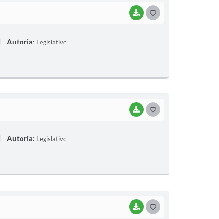
BAIXAR
G
O
Autoria:
Legislativo
S
T
E
I
BAIXAR
G
O
Autoria:
Legislativo
S
T
E
I
BAIXAR
G