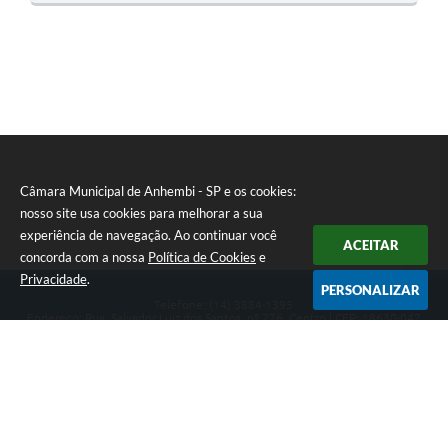
O
S
T
E
I
Câmara Municipal de Anhembi - SP e os cookies:
nosso site usa cookies para melhorar a sua
experiência de navegação. Ao continuar você
ACEITAR
concorda com a nossa
Política de Cookies
e
Privacidade
.
PERSONALIZAR
Telefone: (14) 3884-1395
Endereço: Rua: Salvador Luiz dos Santos, nº 776, Centro | CEP: 18630-047
Segunda-feira a Sexta-feira, das 8h às 12h e das 13h às 17h.
CNPJ: 57.268.658/0001-04
Câmara Municipal de Anhembi - SP
Versão do Sistema:
3.5.3 - 19/06/2026
Portal atualizado em:
07/08/2026 16:57
Dados Abertos