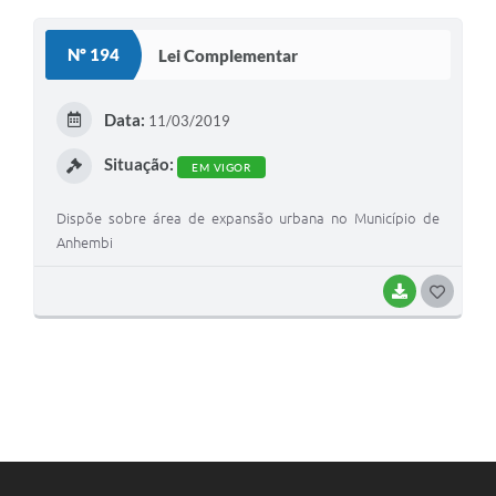
O
S
Nº 194
Lei Complementar
T
E
Data:
11/03/2019
I
Situação:
EM VIGOR
Dispõe sobre área de expansão urbana no Município de
Anhembi
BAIXAR
G
O
S
T
E
I