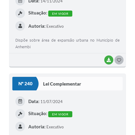
Data:
14/11/2024
I
Situação:
EM VIGOR
Autoria:
Executivo
Dispõe sobre área de expansão urbana no Município de
Anhembi
BAIXAR
G
O
S
Nº 240
Lei Complementar
T
E
Data:
11/07/2024
I
Situação:
EM VIGOR
Autoria:
Executivo