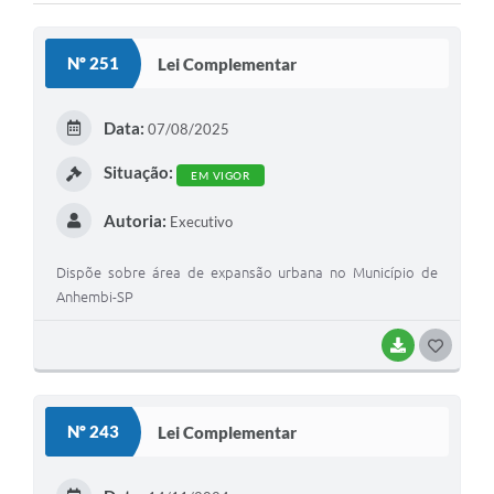
Nº 251
Lei Complementar
Data:
07/08/2025
Situação:
EM VIGOR
Autoria:
Executivo
Dispõe sobre área de expansão urbana no Município de
Anhembi-SP
BAIXAR
G
O
S
Nº 243
Lei Complementar
T
E