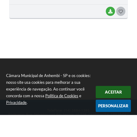
BAIXAR
G
O
S
T
E
I
Câmara Municipal de Anhembi - SP e os cookies:
nosso site usa cookies para melhorar a sua
experiência de navegação. Ao continuar você
ACEITAR
concorda com a nossa
Política de Cookies
e
Privacidade
.
PERSONALIZAR
Telefone: (14) 3884-1395
Endereço: Rua: Salvador Luiz dos Santos, nº 776, Centro | CEP: 18630-047
Segunda-feira a Sexta-feira, das 8h às 12h e das 13h às 17h.
CNPJ: 57.268.658/0001-04
Câmara Municipal de Anhembi - SP