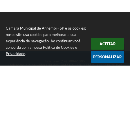
E
I
Câmara Municipal de Anhembi - SP e os cookies:
nosso site usa cookies para melhorar a sua
experiência de navegação. Ao continuar você
ACEITAR
concorda com a nossa
Política de Cookies
e
Privacidade
.
PERSONALIZAR
Telefone: (14) 3884-1395
Endereço: Rua: Salvador Luiz dos Santos, nº 776, Centro | CEP: 18630-047
Segunda-feira a Sexta-feira, das 8h às 12h e das 13h às 17h.
CNPJ: 57.268.658/0001-04
Câmara Municipal de Anhembi - SP
Versão do Sistema:
3.5.3 - 19/06/2026
Portal atualizado em:
05/08/2026 15:28
Dados Abertos
Copyright Instar - 2006-2026. Todos os direitos reservados -
Instar Tecnologia