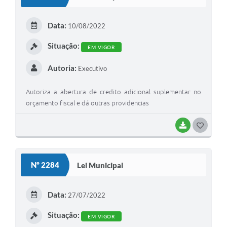
T
E
Data:
10/08/2022
I
Situação:
EM VIGOR
Autoria:
Executivo
Autoriza a abertura de credito adicional suplementar no
orçamento fiscal e dá outras providencias
BAIXAR
G
O
S
Nº 2284
Lei Municipal
T
E
Data:
27/07/2022
I
Situação:
EM VIGOR