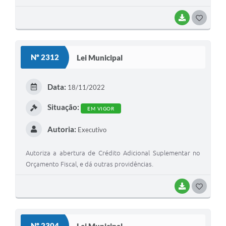
BAIXAR
G
O
S
Nº 2312
Lei Municipal
T
E
Data:
18/11/2022
I
Situação:
EM VIGOR
Autoria:
Executivo
Autoriza a abertura de Crédito Adicional Suplementar no
Orçamento Fiscal, e dá outras providências.
BAIXAR
G
O
S
Nº 2304
Lei Municipal