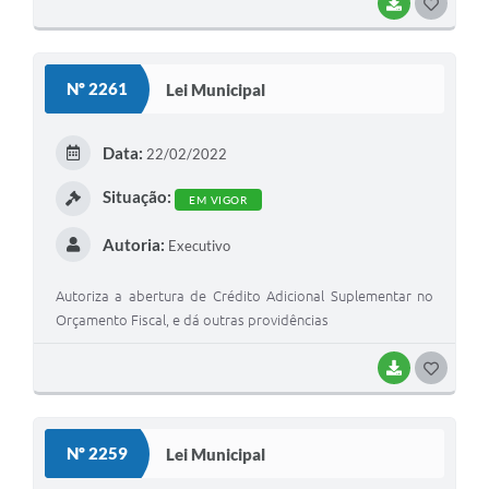
BAIXAR
G
O
S
Nº 2261
Lei Municipal
T
E
Data:
22/02/2022
I
Situação:
EM VIGOR
Autoria:
Executivo
Autoriza a abertura de Crédito Adicional Suplementar no
Orçamento Fiscal, e dá outras providências
BAIXAR
G
O
S
Nº 2259
Lei Municipal
T