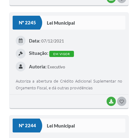
O
S
Nº 2245
Lei Municipal
T
E
Data:
07/12/2021
I
Situação:
EM VIGOR
Autoria:
Executivo
Autoriza a abertura de Crédito Adicional Suplementar no
Orçamento Fiscal, e dá outras providências
BAIXAR
G
O
S
Nº 2244
Lei Municipal
T