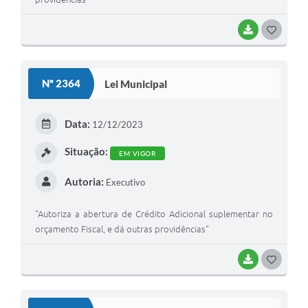
BAIXAR
G
O
S
Nº 2364
Lei Municipal
T
E
Data:
12/12/2023
I
Situação:
EM VIGOR
Autoria:
Executivo
"Autoriza a abertura de Crédito Adicional suplementar no
orçamento Fiscal, e dá outras providências"
BAIXAR
G
O
S