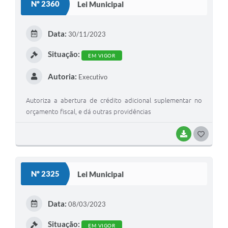
Nº 2360
Lei Municipal
T
E
Data:
30/11/2023
I
Situação:
EM VIGOR
Autoria:
Executivo
Autoriza a abertura de crédito adicional suplementar no
orçamento fiscal, e dá outras providências
BAIXAR
G
O
S
Nº 2325
Lei Municipal
T
E
Data:
08/03/2023
I
Situação:
EM VIGOR