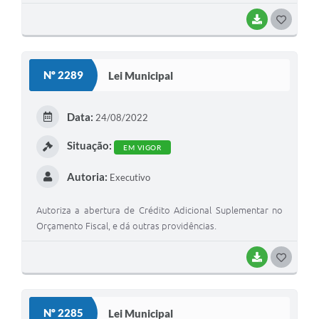
BAIXAR
G
O
S
Nº 2289
Lei Municipal
T
E
Data:
24/08/2022
I
Situação:
EM VIGOR
Autoria:
Executivo
Autoriza a abertura de Crédito Adicional Suplementar no
Orçamento Fiscal, e dá outras providências.
BAIXAR
G
O
S
Nº 2285
Lei Municipal