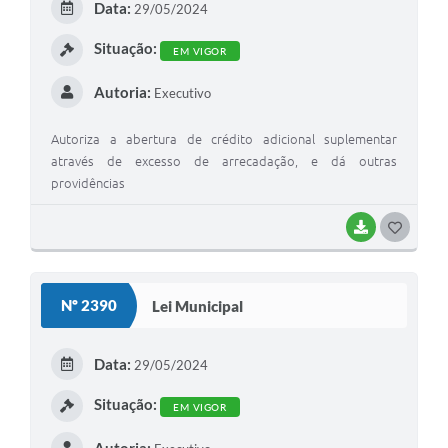
Data:
29/05/2024
I
Situação:
EM VIGOR
Autoria:
Executivo
Autoriza a abertura de crédito adicional suplementar
através de excesso de arrecadação, e dá outras
providências
BAIXAR
G
O
S
Nº 2390
Lei Municipal
T
E
Data:
29/05/2024
I
Situação:
EM VIGOR