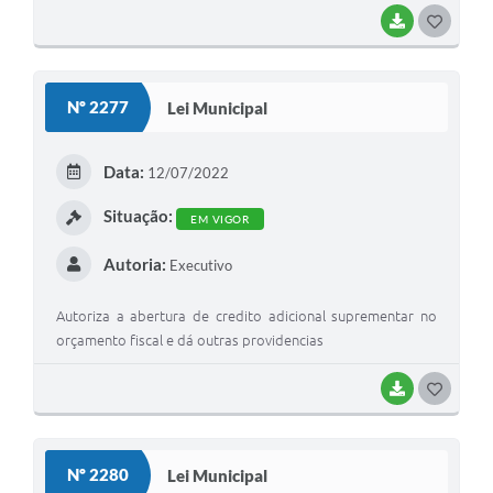
BAIXAR
G
O
S
Nº 2277
Lei Municipal
T
E
Data:
12/07/2022
I
Situação:
EM VIGOR
Autoria:
Executivo
Autoriza a abertura de credito adicional suprementar no
orçamento fiscal e dá outras providencias
BAIXAR
G
O
S
Nº 2280
Lei Municipal
T