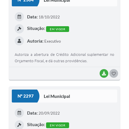
T
E
Data:
18/10/2022
I
Situação:
EM VIGOR
Autoria:
Executivo
Autoriza a abertura de Crédito Adicional suplementar no
Orçamento Fiscal, e dá outras providências.
BAIXAR
G
O
S
Nº 2297
Lei Municipal
T
E
Data:
20/09/2022
I
Situação:
EM VIGOR