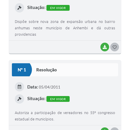
I
Situação:
EM VIGOR
Dispõe sobre nova zona de expansão urbana no bairro
anhumas neste município de Anhembi e dá outras
providencias
BAIXAR
G
O
S
Nº 1
Resolução
T
E
Data:
05/04/2011
I
Situação:
EM VIGOR
Autoriza a participação de vereadores no 55º congresso
estadual de municípios.