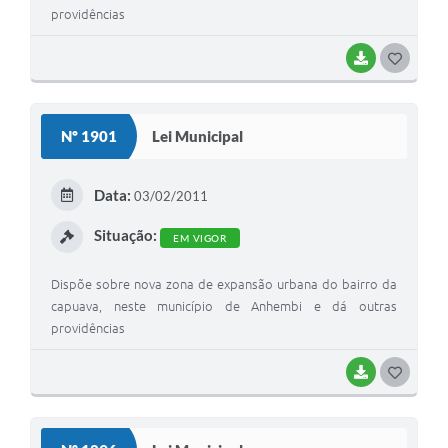
providências
BAIXAR
G
O
S
Nº 1901
Lei Municipal
T
E
Data:
03/02/2011
I
Situação:
EM VIGOR
Dispõe sobre nova zona de expansão urbana do bairro da
capuava, neste município de Anhembi e dá outras
providências
BAIXAR
G
O
S