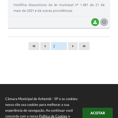
Modifica dispositivos da lei municipal nº 1.481 de 21 de
maio de 2001 e dá outras providências
BAIXAR
G
O
S
T
E
I
Câmara Municipal de Anhembi - SP e os cookies:
nosso site usa cookies para melhorar a sua
experiência de navegação. Ao continuar você
ACEITAR
concorda com a nossa
Política de Cookies
e