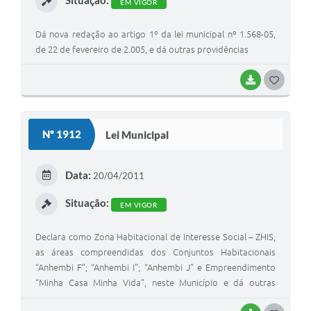
Situação:
EM VIGOR
Dá nova redação ao artigo 1º da lei municipal nº 1.568-05,
de 22 de fevereiro de 2.005, e dá outras providências
BAIXAR
G
O
S
Nº 1912
Lei Municipal
T
E
Data:
20/04/2011
I
Situação:
EM VIGOR
Declara como Zona Habitacional de Interesse Social – ZHIS,
as áreas compreendidas dos Conjuntos Habitacionais
“Anhembi F”; “Anhembi I”; “Anhembi J” e Empreendimento
“Minha Casa Minha Vida”, neste Município e dá outras
providências