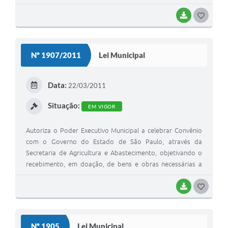
BAIXAR
G
O
S
Nº 1907/2011
Lei Municipal
T
E
Data:
22/03/2011
I
Situação:
EM VIGOR
Autoriza o Poder Executivo Municipal a celebrar Convênio
com o Governo do Estado de São Paulo, através da
Secretaria de Agricultura e Abastecimento, objetivando o
recebimento, em doação, de bens e obras necessárias a
sua respectiva instalação, referentes a programas ligados à
Agricultura e Abastecimento
BAIXAR
G
O
S
Nº 1905
Lei Municipal