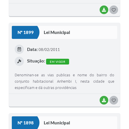
BAIXAR
G
O
S
Nº 1899
Lei Municipal
T
E
Data:
08/02/2011
I
Situação:
EM VIGOR
Denominan-se as vias publicas e nome do bairro do
conjunto habitacional Anhembi I, nesta cidade que
especificam e dá outras providências
BAIXAR
G
O
S
Nº 1898
Lei Municipal
T