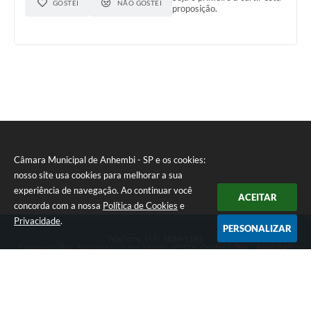
GOSTEI
NÃO GOSTEI
proposição.
Câmara Municipal de Anhembi - SP e os cookies:
nosso site usa cookies para melhorar a sua
experiência de navegação. Ao continuar você
ACEITAR
concorda com a nossa
Política de Cookies
e
Privacidade
.
PERSONALIZAR
Telefone: (14) 3884-1395
Endereço: Rua: Salvador Luiz dos Santos, nº 776, Centro | CEP: 18630-047
Segunda-feira a Sexta-feira, das 8h às 12h e das 13h às 17h.
CNPJ: 57.268.658/0001-04
Câmara Municipal de Anhembi - SP
Versão do Sistema:
3.5.3 - 19/06/2026