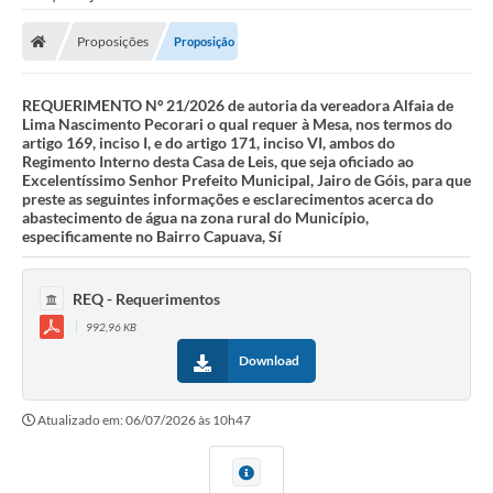
Proposições
Proposição
REQUERIMENTO Nº 21/2026 de autoria da vereadora Alfaia de
Lima Nascimento Pecorari o qual requer à Mesa, nos termos do
artigo 169, inciso I, e do artigo 171, inciso VI, ambos do
Regimento Interno desta Casa de Leis, que seja oficiado ao
Excelentíssimo Senhor Prefeito Municipal, Jairo de Góis, para que
preste as seguintes informações e esclarecimentos acerca do
abastecimento de água na zona rural do Município,
especificamente no Bairro Capuava, Sí
REQ - Requerimentos
992,96 KB
Download
Atualizado em: 06/07/2026 às 10h47