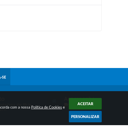
-SE
to
Acompanhe
ACEITAR
xta-feira, das 8h às
oncorda com a nossa
Política de Cookies
e
 17h.
PERSONALIZAR
 10:52