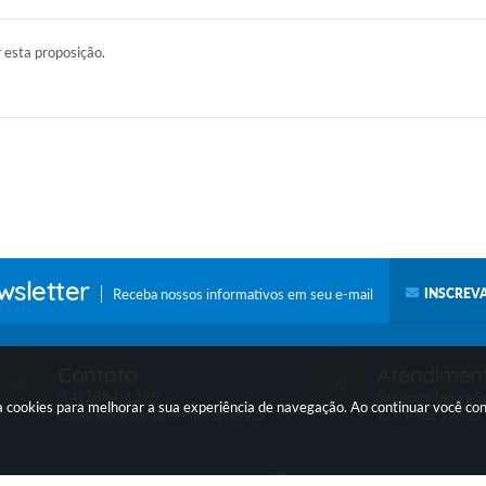
r esta proposição.
sletter
Receba nossos informativos em seu e-mail
INSCREVA
Contato
Atendimen
(14) 3884-1395
Segunda-feira a Se
a cookies para melhorar a sua experiência de navegação. Ao continuar você c
camara@camaraanhembi.sp.gov.br
12h e das 13h às
ersão do Sistema:
3.5.3 - 19/06/2026
Portal atualizado em:
07/08/2026