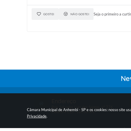
Seja o primeiro a curti
GOSTEI
NÃO GOSTEI
New
Endereço
Rua: Salvador Luiz dos Santos, nº 776,
Câmara Municipal de Anhembi - SP e os cookies: nosso site us
Centro • CEP: 18630-047
Privacidade
.
V