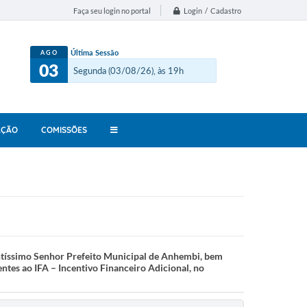
Login / Cadastro
Faça seu login no portal
Última Sessão
AGO
03
Segunda (03/08/26), às 19h
AÇÃO
COMISSÕES
tíssimo Senhor Prefeito Municipal de Anhembi, bem
ntes ao IFA – Incentivo Financeiro Adicional, no