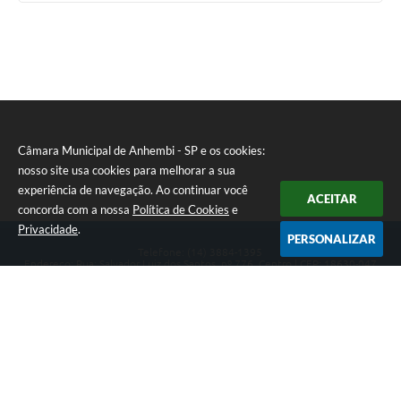
Câmara Municipal de Anhembi - SP e os cookies:
nosso site usa cookies para melhorar a sua
experiência de navegação. Ao continuar você
ACEITAR
concorda com a nossa
Política de Cookies
e
Privacidade
.
PERSONALIZAR
Telefone: (14) 3884-1395
Endereço: Rua: Salvador Luiz dos Santos, nº 776, Centro | CEP: 18630-047
Segunda-feira a Sexta-feira, das 8h às 12h e das 13h às 17h.
CNPJ: 57.268.658/0001-04
Câmara Municipal de Anhembi - SP
Versão do Sistema:
3.5.3 - 19/06/2026
Portal atualizado em:
05/08/2026 15:28
Dados Abertos