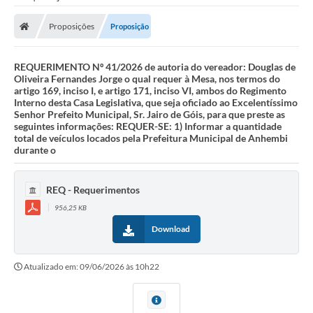
Proposições
Proposição
REQUERIMENTO Nº 41/2026 de autoria do vereador: Douglas de
Oliveira Fernandes Jorge o qual requer à Mesa, nos termos do
artigo 169, inciso I, e artigo 171, inciso VI, ambos do Regimento
Interno desta Casa Legislativa, que seja oficiado ao Excelentíssimo
Senhor Prefeito Municipal, Sr. Jairo de Góis, para que preste as
seguintes informações: REQUER-SE: 1) Informar a quantidade
total de veículos locados pela Prefeitura Municipal de Anhembi
durante o
REQ - Requerimentos
956,25 KB
Download
Atualizado em: 09/06/2026 às 10h22