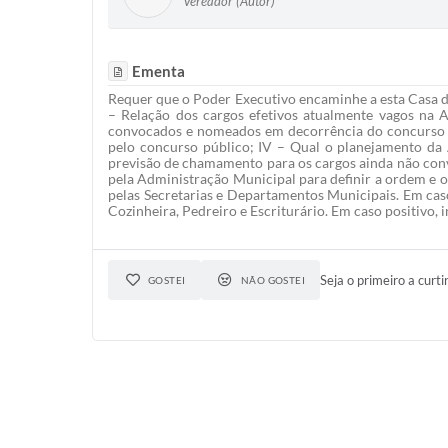
Vereador (Autor)
Ementa
Requer que o Poder Executivo encaminhe a esta Casa de
– Relação dos cargos efetivos atualmente vagos na A
convocados e nomeados em decorrência do concurso púb
pelo concurso público; IV – Qual o planejamento da
previsão de chamamento para os cargos ainda não convo
pela Administração Municipal para definir a ordem e 
pelas Secretarias e Departamentos Municipais. Em caso 
Cozinheira, Pedreiro e Escriturário. Em caso positivo,
Seja o primeiro a curti
GOSTEI
NÃO GOSTEI