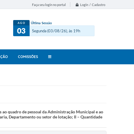
Login / Cadastro
Faça seu login no portal
Última Sessão
AGO
03
Segunda (03/08/26), às 19h
AÇÃO
COMISSÕES
 ao quadro de pessoal da Administração Municipal e ao
aria, Departamento ou setor de lotação; II – Quantidade