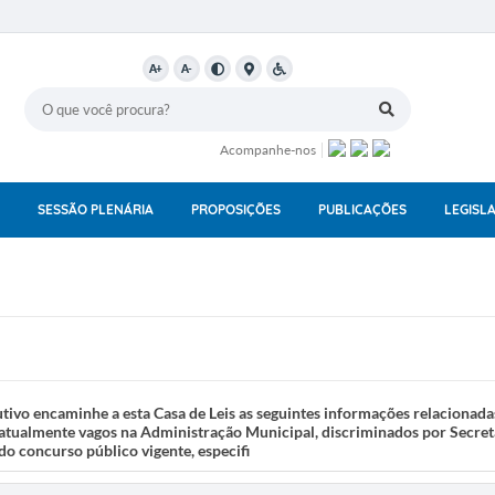
A+
A-
Acompanhe-nos
SESSÃO PLENÁRIA
PROPOSIÇÕES
PUBLICAÇÕES
LEGISL
 encaminhe a esta Casa de Leis as seguintes informações relacionadas
s atualmente vagos na Administração Municipal, discriminados por Secret
o concurso público vigente, especifi