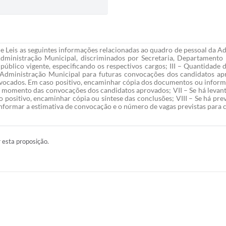
 Leis as seguintes informações relacionadas ao quadro de pessoal da Ad
dministração Municipal, discriminados por Secretaria, Departamento o
lico vigente, especificando os respectivos cargos; III – Quantidade 
 Administração Municipal para futuras convocações dos candidatos apr
cados. Em caso positivo, encaminhar cópia dos documentos ou informar a
o momento das convocações dos candidatos aprovados; VII – Se há levant
positivo, encaminhar cópia ou síntese das conclusões; VIII – Se há prev
 informar a estimativa de convocação e o número de vagas previstas para 
r esta proposição.