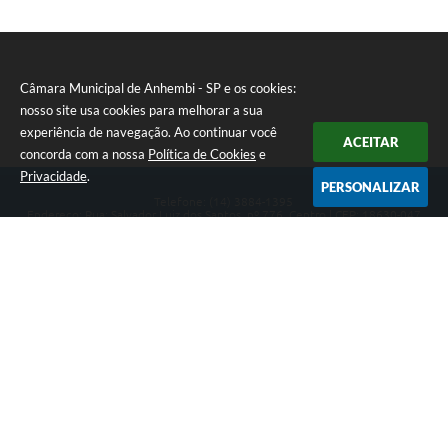
Câmara Municipal de Anhembi - SP e os cookies:
nosso site usa cookies para melhorar a sua
experiência de navegação. Ao continuar você
ACEITAR
concorda com a nossa
Política de Cookies
e
Privacidade
.
PERSONALIZAR
Telefone: (14) 3884-1395
Endereço: Rua: Salvador Luiz dos Santos, nº 776, Centro | CEP: 18630-047
Segunda-feira a Sexta-feira, das 8h às 12h e das 13h às 17h.
CNPJ: 57.268.658/0001-04
Câmara Municipal de Anhembi - SP
Versão do Sistema:
3.5.3 - 19/06/2026
Portal atualizado em:
07/08/2026 16:57
Dados Abertos
Copyright Instar - 2006-2026. Todos os direitos reservados -
Instar Tecnologia