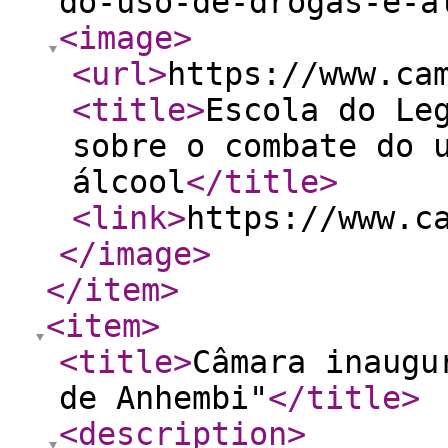
do-uso-de-drogas-e-a
<image
>
<url
>
https://www.ca
<title
>
Escola do Le
sobre o combate do 
álcool
</title
>
<link
>
https://www.c
</image
>
</item
>
<item
>
<title
>
Câmara inaugu
de Anhembi"
</title
>
<description
>