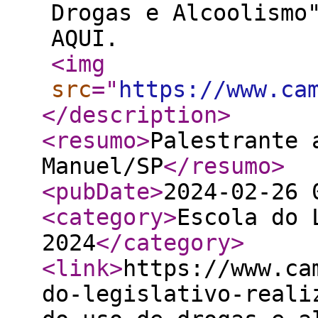
Drogas e Alcoolismo
AQUI.
<img
src
="
https://www.ca
</description
>
<resumo
>
Palestrante 
Manuel/SP
</resumo
>
<pubDate
>
2024-02-26 
<category
>
Escola do 
2024
</category
>
<link
>
https://www.ca
do-legislativo-reali