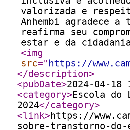
inclusiva e acolhed
valorizada e respei
Anhembi agradece a 
reafirma seu compro
estar e da cidadani
<img
src
="
https://www.ca
</description
>
<pubDate
>
2024-04-18 
<category
>
Escola do 
2024
</category
>
<link
>
https://www.ca
sobre-transtorno-do-