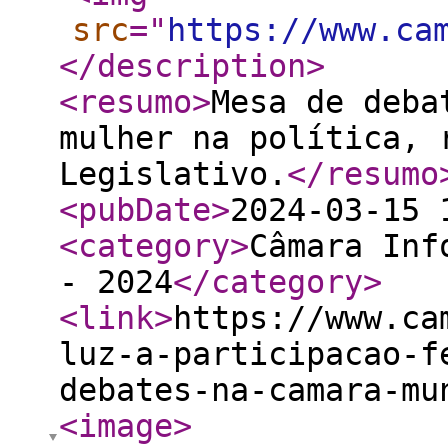
src
="
https://www.ca
</description
>
<resumo
>
Mesa de deba
mulher na política, 
Legislativo.
</resumo
<pubDate
>
2024-03-15 
<category
>
Câmara Inf
- 2024
</category
>
<link
>
https://www.ca
luz-a-participacao-f
debates-na-camara-mu
<image
>