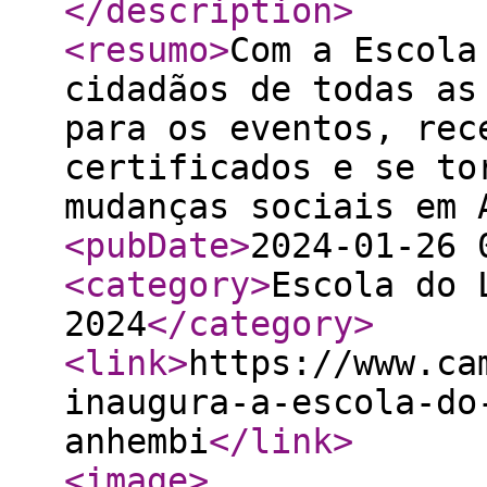
</description
>
<resumo
>
Com a Escola
cidadãos de todas as
para os eventos, rec
certificados e se to
mudanças sociais em 
<pubDate
>
2024-01-26 
<category
>
Escola do 
2024
</category
>
<link
>
https://www.ca
inaugura-a-escola-do
anhembi
</link
>
<image
>