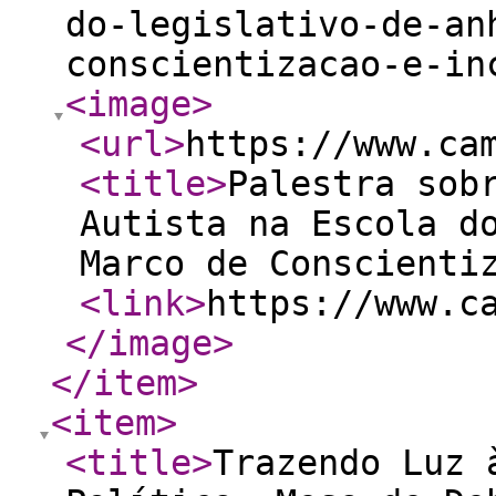
do-legislativo-de-an
conscientizacao-e-in
<image
>
<url
>
https://www.ca
<title
>
Palestra sob
Autista na Escola d
Marco de Conscienti
<link
>
https://www.c
</image
>
</item
>
<item
>
<title
>
Trazendo Luz 