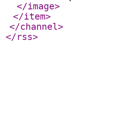
</image
>
</item
>
</channel
>
</rss
>