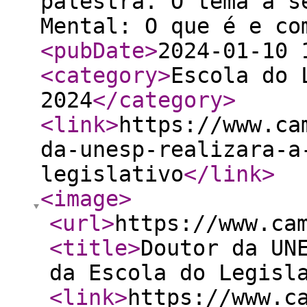
palestra. O tema a s
Mental: O que é e co
<pubDate
>
2024-01-10 
<category
>
Escola do 
2024
</category
>
<link
>
https://www.ca
da-unesp-realizara-a
legislativo
</link
>
<image
>
<url
>
https://www.ca
<title
>
Doutor da UN
da Escola do Legisl
<link
>
https://www.c