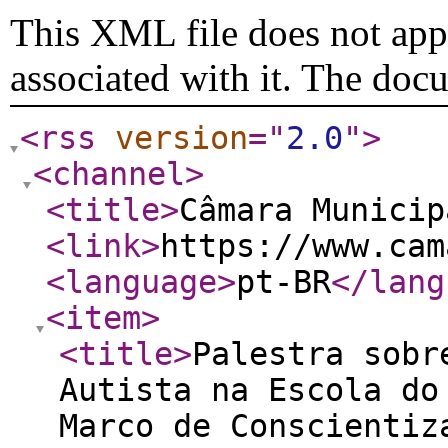
This XML file does not appe
associated with it. The doc
<rss
version
="
2.0
"
>
<channel
>
<title
>
Câmara Municip
<link
>
https://www.cam
<language
>
pt-BR
</lang
<item
>
<title
>
Palestra sobr
Autista na Escola do
Marco de Conscientiz