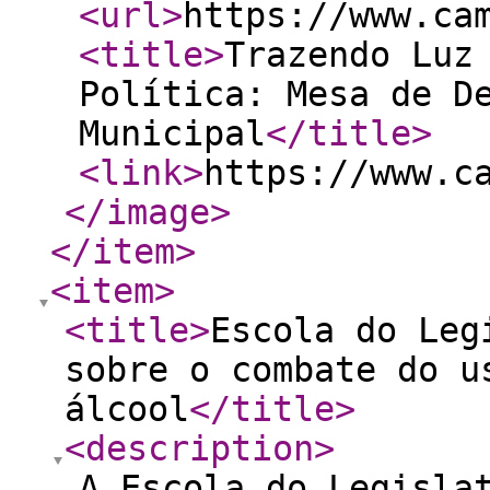
<url
>
https://www.ca
<title
>
Trazendo Luz
Política: Mesa de D
Municipal
</title
>
<link
>
https://www.c
</image
>
</item
>
<item
>
<title
>
Escola do Leg
sobre o combate do u
álcool
</title
>
<description
>
A Escola do Legisla