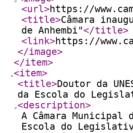
<url
>
https://www.ca
<title
>
Câmara inaug
de Anhembi"
</title
>
<link
>
https://www.c
</image
>
</item
>
<item
>
<title
>
Doutor da UNE
da Escola do Legisla
<description
>
A Câmara Municipal 
Escola do Legislati