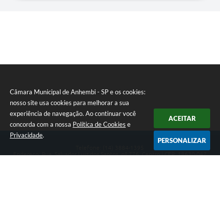
Câmara Municipal de Anhembi - SP e os cookies:
nosso site usa cookies para melhorar a sua
experiência de navegação. Ao continuar você
ACEITAR
concorda com a nossa
Política de Cookies
e
Privacidade
.
PERSONALIZAR
Telefone: (14) 3884-1395
Endereço: Rua: Salvador Luiz dos Santos, nº 776, Centro | CEP: 18630-047
Segunda-feira a Sexta-feira, das 8h às 12h e das 13h às 17h.
CNPJ: 57.268.658/0001-04
Câmara Municipal de Anhembi - SP
Versão do Sistema:
3.5.3 - 19/06/2026
Portal atualizado em:
07/08/2026 16:57
Dados Abertos