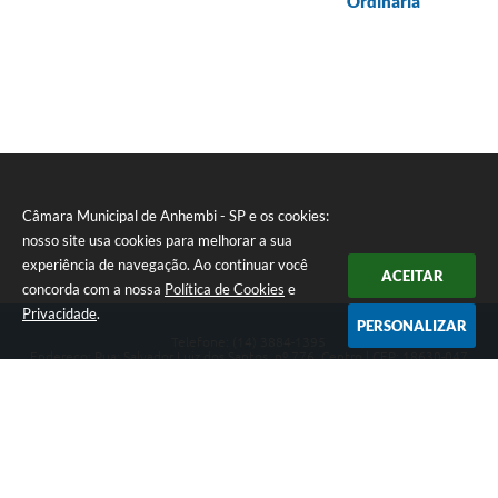
Ordinária
Câmara Municipal de Anhembi - SP e os cookies:
nosso site usa cookies para melhorar a sua
experiência de navegação. Ao continuar você
ACEITAR
concorda com a nossa
Política de Cookies
e
Privacidade
.
PERSONALIZAR
Telefone: (14) 3884-1395
Endereço: Rua: Salvador Luiz dos Santos, nº 776, Centro | CEP: 18630-047
Segunda-feira a Sexta-feira, das 8h às 12h e das 13h às 17h.
CNPJ: 57.268.658/0001-04
Câmara Municipal de Anhembi - SP
Versão do Sistema:
3.5.3 - 19/06/2026
Portal atualizado em:
05/08/2026 15:28
Dados Abertos