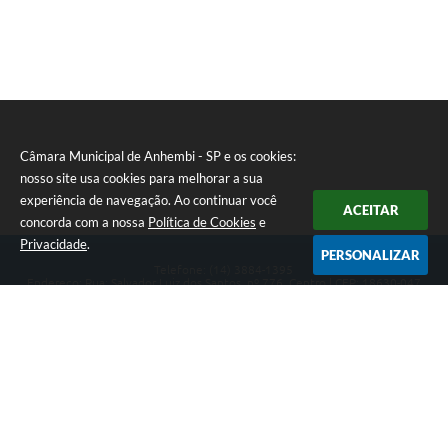
Câmara Municipal de Anhembi - SP e os cookies:
nosso site usa cookies para melhorar a sua
experiência de navegação. Ao continuar você
ACEITAR
concorda com a nossa
Política de Cookies
e
Privacidade
.
PERSONALIZAR
Telefone: (14) 3884-1395
Endereço: Rua: Salvador Luiz dos Santos, nº 776, Centro | CEP: 18630-047
Segunda-feira a Sexta-feira, das 8h às 12h e das 13h às 17h.
CNPJ: 57.268.658/0001-04
Câmara Municipal de Anhembi - SP
Versão do Sistema:
3.5.3 - 19/06/2026
Portal atualizado em:
07/08/2026 16:57
Dados Abertos