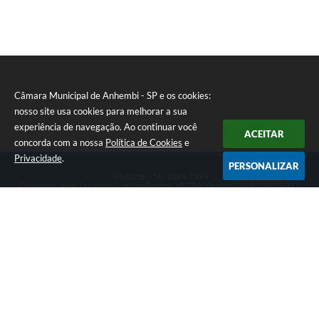
Câmara Municipal de Anhembi - SP e os cookies:
nosso site usa cookies para melhorar a sua
experiência de navegação. Ao continuar você
ACEITAR
concorda com a nossa
Política de Cookies
e
Privacidade
.
PERSONALIZAR
Telefone: (14) 3884-1395
Endereço: Rua: Salvador Luiz dos Santos, nº 776, Centro | CEP: 18630-047
Segunda-feira a Sexta-feira, das 8h às 12h e das 13h às 17h.
CNPJ: 57.268.658/0001-04
Câmara Municipal de Anhembi - SP
Versão do Sistema:
3.5.3 - 19/06/2026
Portal atualizado em:
07/08/2026 16:57
Dados Abertos
Copyright Instar - 2006-2026. Todos os direitos reservados -