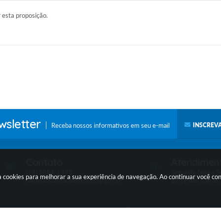
r esta proposição.
sletter
Receba nossos informativos em seu e-mail
INSCREVA
Contato
Atendimen
(14) 3884-1395
Segunda-feira a Se
a cookies para melhorar a sua experiência de navegação. Ao continuar você c
camara@camaraanhembi.sp.gov.br
12h e das 13h às
ersão do Sistema:
3.5.3 - 19/06/2026
Portal atualizado em:
05/08/2026