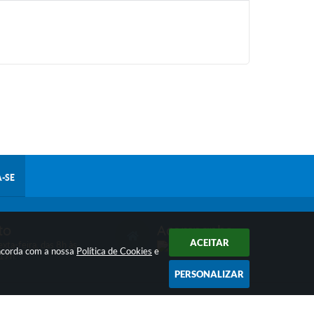
-SE
to
Acompanhe
ACEITAR
xta-feira, das 8h às
oncorda com a nossa
Política de Cookies
e
 17h.
PERSONALIZAR
 15:28