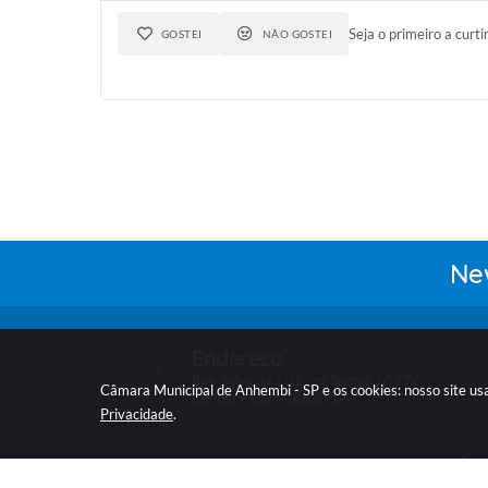
Seja o primeiro a curti
GOSTEI
NÃO GOSTEI
New
Endereço
Rua: Salvador Luiz dos Santos, nº 776,
Câmara Municipal de Anhembi - SP e os cookies: nosso site us
Centro • CEP: 18630-047
Privacidade
.
V