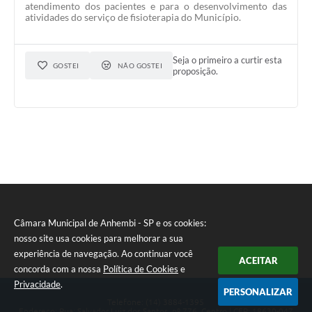
atendimento dos pacientes e para o desenvolvimento das
atividades do serviço de fisioterapia do Município.
Seja o primeiro a curtir esta
GOSTEI
NÃO GOSTEI
proposição.
Câmara Municipal de Anhembi - SP e os cookies:
nosso site usa cookies para melhorar a sua
experiência de navegação. Ao continuar você
ACEITAR
concorda com a nossa
Política de Cookies
e
Privacidade
.
PERSONALIZAR
Telefone: (14) 3884-1395
Endereço: Rua: Salvador Luiz dos Santos, nº 776, Centro | CEP: 18630-047