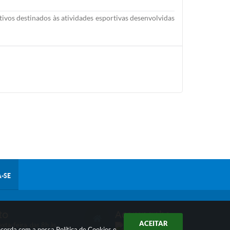
rtivos destinados às atividades esportivas desenvolvidas
-SE
to
Acompanhe
ACEITAR
xta-feira, das 8h às
oncorda com a nossa
Política de Cookies
e