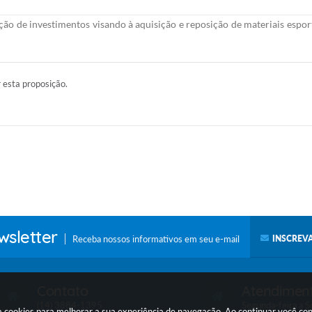
zação de investimentos visando à aquisição e reposição de materiais espo
r esta proposição.
sletter
Receba nossos informativos em seu e-mail
INSCREVA
Contato
Atendimen
(14) 3884-1395
Segunda-feira a Se
a cookies para melhorar a sua experiência de navegação. Ao continuar você c