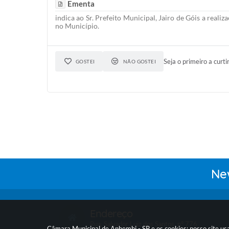
Ementa
indica ao Sr. Prefeito Municipal, Jairo de Góis a reali
no Município.
Seja o primeiro a curti
GOSTEI
NÃO GOSTEI
New
Endereço
Rua: Salvador Luiz dos Santos, nº 776,
Câmara Municipal de Anhembi - SP e os cookies: nosso site us