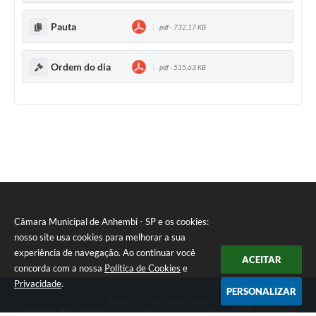
Pauta
pdf - 732,17 KB
Ordem do dia
pdf - 515,63 KB
Câmara Municipal de Anhembi - SP e os cookies:
nosso site usa cookies para melhorar a sua
experiência de navegação. Ao continuar você
ACEITAR
concorda com a nossa
Política de Cookies
e
Privacidade
.
PERSONALIZAR
Telefone: (14) 3884-1395
Endereço: Rua: Salvador Luiz dos Santos, nº 776, Centro | CEP: 18630-047