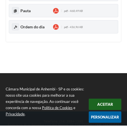
Pauta
pdf - 468,49 KB
Ordem do dia
pdf - 436,96 KB
Câmara Municipal de Anhembi - SP e os cookies:
nosso site usa cookies para melhorar a sua
experiência de navegação. Ao continuar você
ACEITAR
concorda com a nossa
Política de Cookies
e
Privacidade
.
PERSONALIZAR
Telefone: (14) 3884-1395
Endereço: Rua: Salvador Luiz dos Santos, nº 776, Centro | CEP: 18630-047