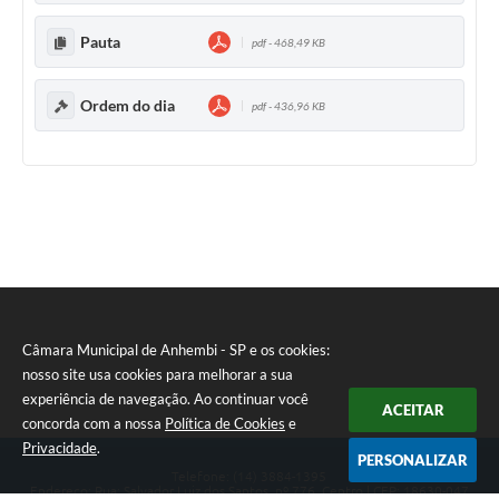
Pauta
pdf - 468,49 KB
Ordem do dia
pdf - 436,96 KB
Câmara Municipal de Anhembi - SP e os cookies:
nosso site usa cookies para melhorar a sua
experiência de navegação. Ao continuar você
ACEITAR
concorda com a nossa
Política de Cookies
e
Privacidade
.
PERSONALIZAR
Telefone: (14) 3884-1395
Endereço: Rua: Salvador Luiz dos Santos, nº 776, Centro | CEP: 18630-047