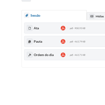
Sessão
Mídias
Ata
pdf - 908,93 KB
Pauta
pdf - 463,79 KB
Ordem do dia
pdf - 463,71 KB