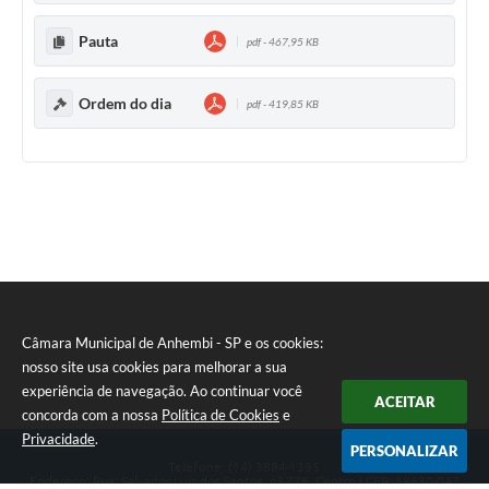
Pauta
pdf - 467,95 KB
Ordem do dia
pdf - 419,85 KB
Câmara Municipal de Anhembi - SP e os cookies:
nosso site usa cookies para melhorar a sua
experiência de navegação. Ao continuar você
ACEITAR
concorda com a nossa
Política de Cookies
e
Privacidade
.
PERSONALIZAR
Telefone: (14) 3884-1395
Endereço: Rua: Salvador Luiz dos Santos, nº 776, Centro | CEP: 18630-047