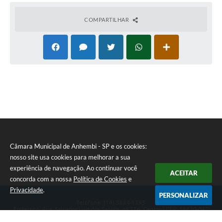
COMPARTILHAR
Câmara Municipal de Anhembi - SP e os cookies:
nosso site usa cookies para melhorar a sua
experiência de navegação. Ao continuar você
ACEITAR
concorda com a nossa
Política de Cookies
e
Privacidade
.
PERSONALIZAR
Telefone: (14) 3884-1395
Endereço: Rua: Salvador Luiz dos Santos, nº 776, Centro | CEP: 18630-047
Segunda-feira a Sexta-feira, das 8h às 12h e das 13h às 17h.
CNPJ: 57.268.658/0001-04