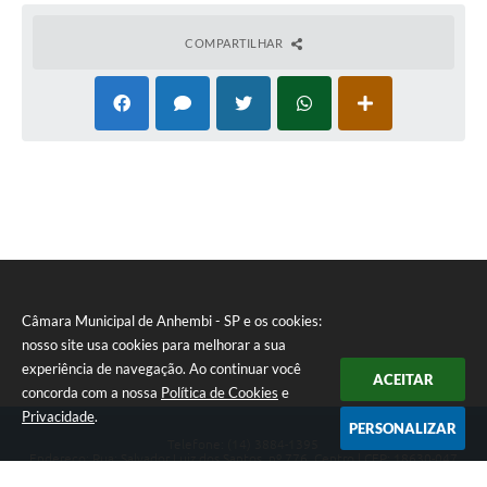
COMPARTILHAR
Câmara Municipal de Anhembi - SP e os cookies:
nosso site usa cookies para melhorar a sua
experiência de navegação. Ao continuar você
ACEITAR
concorda com a nossa
Política de Cookies
e
Privacidade
.
PERSONALIZAR
Telefone: (14) 3884-1395
Endereço: Rua: Salvador Luiz dos Santos, nº 776, Centro | CEP: 18630-047
Segunda-feira a Sexta-feira, das 8h às 12h e das 13h às 17h.
CNPJ: 57.268.658/0001-04