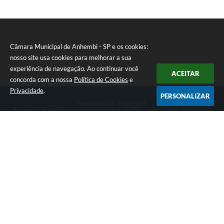
Câmara Municipal de Anhembi - SP e os cookies:
nosso site usa cookies para melhorar a sua
experiência de navegação. Ao continuar você
ACEITAR
concorda com a nossa
Política de Cookies
e
Privacidade
.
PERSONALIZAR
Telefone: (14) 3884-1395
Endereço: Rua: Salvador Luiz dos Santos, nº 776, Centro | CEP: 18630-047
Segunda-feira a Sexta-feira, das 8h às 12h e das 13h às 17h.
CNPJ: 57.268.658/0001-04
Câmara Municipal de Anhembi - SP
Versão do Sistema:
3.5.3 - 19/06/2026
Portal atualizado em:
07/08/2026 16:57
Dados Abertos
Copyright Instar - 2006-2026. Todos os direitos reservados -
Instar Tecnologia