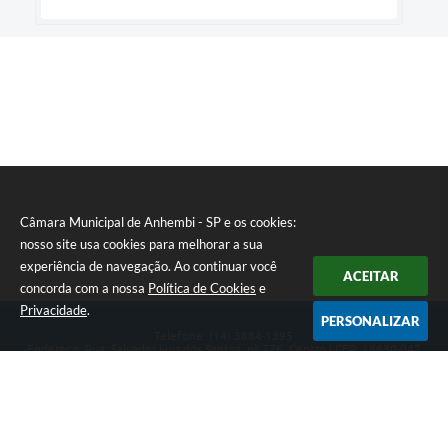
Câmara Municipal de Anhembi - SP e os cookies:
nosso site usa cookies para melhorar a sua
experiência de navegação. Ao continuar você
ACEITAR
concorda com a nossa
Política de Cookies
e
Privacidade
.
PERSONALIZAR
Telefone: (14) 3884-1395
Endereço: Rua: Salvador Luiz dos Santos, nº 776, Centro | CEP: 18630-047
Segunda-feira a Sexta-feira, das 8h às 12h e das 13h às 17h.
CNPJ: 57.268.658/0001-04
Câmara Municipal de Anhembi - SP
Versão do Sistema:
3.5.3 - 19/06/2026