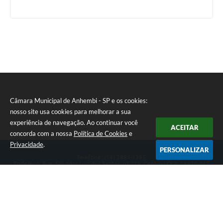
Câmara Municipal de Anhembi - SP e os cookies:
nosso site usa cookies para melhorar a sua
experiência de navegação. Ao continuar você
ACEITAR
concorda com a nossa
Política de Cookies
e
Privacidade
.
PERSONALIZAR
Telefone: (14) 3884-1395
Endereço: Rua: Salvador Luiz dos Santos, nº 776, Centro | CEP: 18630-047
Segunda-feira a Sexta-feira, das 8h às 12h e das 13h às 17h.
CNPJ: 57.268.658/0001-04
Câmara Municipal de Anhembi - SP
Versão do Sistema:
3.5.3 - 19/06/2026
Portal atualizado em:
07/08/2026 16:57
Dados Abertos