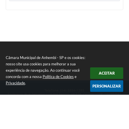
Câmara Municipal de Anhembi - SP e os cookies:
nosso site usa cookies para melhorar a sua
experiência de navegação. Ao continuar você
ACEITAR
concorda com a nossa
Política de Cookies
e
Privacidade
.
PERSONALIZAR
Telefone: (14) 3884-1395
Endereço: Rua: Salvador Luiz dos Santos, nº 776, Centro | CEP: 18630-047
Segunda-feira a Sexta-feira, das 8h às 12h e das 13h às 17h.
CNPJ: 57.268.658/0001-04
Câmara Municipal de Anhembi - SP
Versão do Sistema:
3.5.3 - 19/06/2026
Portal atualizado em:
07/08/2026 16:57
Dados Abertos