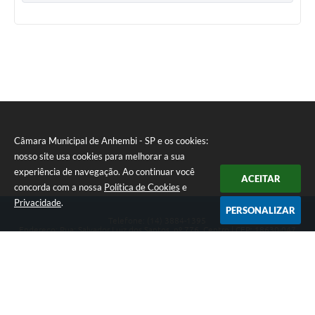
Câmara Municipal de Anhembi - SP e os cookies:
nosso site usa cookies para melhorar a sua
experiência de navegação. Ao continuar você
ACEITAR
concorda com a nossa
Política de Cookies
e
Privacidade
.
PERSONALIZAR
Telefone: (14) 3884-1395
Endereço: Rua: Salvador Luiz dos Santos, nº 776, Centro | CEP: 18630-047
Segunda-feira a Sexta-feira, das 8h às 12h e das 13h às 17h.
CNPJ: 57.268.658/0001-04
Câmara Municipal de Anhembi - SP
Versão do Sistema:
3.5.3 - 19/06/2026
Portal atualizado em:
07/08/2026 16:57
Dados Abertos