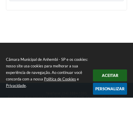
Câmara Municipal de Anhembi - SP e os cookies:
nosso site usa cookies para melhorar a sua
experiência de navegação. Ao continuar você
ACEITAR
concorda com a nossa
Política de Cookies
e
Privacidade
.
PERSONALIZAR
Telefone: (14) 3884-1395
Endereço: Rua: Salvador Luiz dos Santos, nº 776, Centro | CEP: 18630-047
Segunda-feira a Sexta-feira, das 8h às 12h e das 13h às 17h.
CNPJ: 57.268.658/0001-04
Câmara Municipal de Anhembi - SP
Versão do Sistema:
3.5.3 - 19/06/2026
Portal atualizado em:
05/08/2026 15:28
Dados Abertos