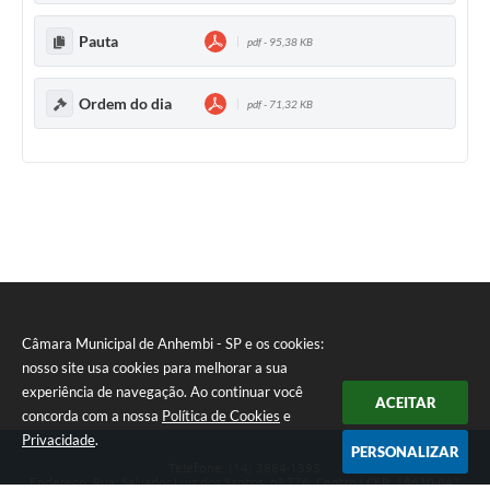
Pauta
pdf - 95,38 KB
Ordem do dia
pdf - 71,32 KB
Câmara Municipal de Anhembi - SP e os cookies:
nosso site usa cookies para melhorar a sua
experiência de navegação. Ao continuar você
ACEITAR
concorda com a nossa
Política de Cookies
e
Privacidade
.
PERSONALIZAR
Telefone: (14) 3884-1395
Endereço: Rua: Salvador Luiz dos Santos, nº 776, Centro | CEP: 18630-047