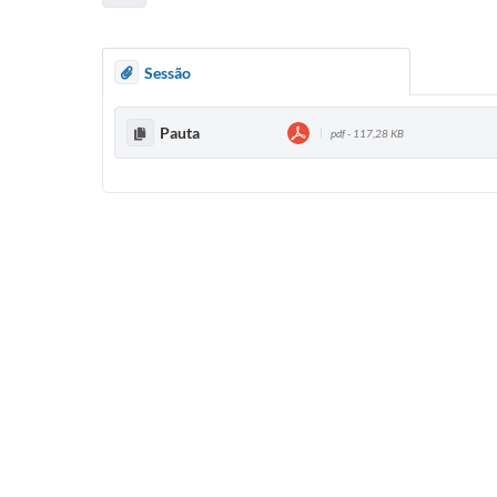
Sessão
Pauta
pdf - 117,28 KB