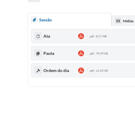
Sessão
Mídias
Ata
pdf - 8,57 MB
Pauta
pdf - 78,99 KB
Ordem do dia
pdf - 61,05 KB