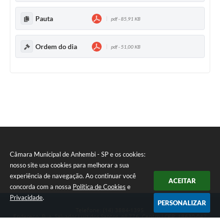
Pauta
pdf - 85,91 KB
Ordem do dia
pdf - 51,00 KB
Câmara Municipal de Anhembi - SP e os cookies:
nosso site usa cookies para melhorar a sua
experiência de navegação. Ao continuar você
ACEITAR
concorda com a nossa
Política de Cookies
e
Privacidade
.
PERSONALIZAR
Telefone: (14) 3884-1395
Endereço: Rua: Salvador Luiz dos Santos, nº 776, Centro | CEP: 18630-047