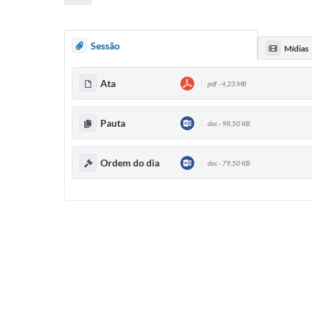
Sessão
Mídias
Ata
pdf - 4,23 MB
Pauta
doc - 98,50 KB
Ordem do dia
doc - 79,50 KB