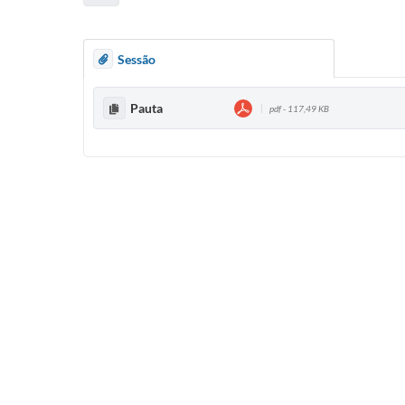
Sessão
Pauta
pdf - 117,49 KB