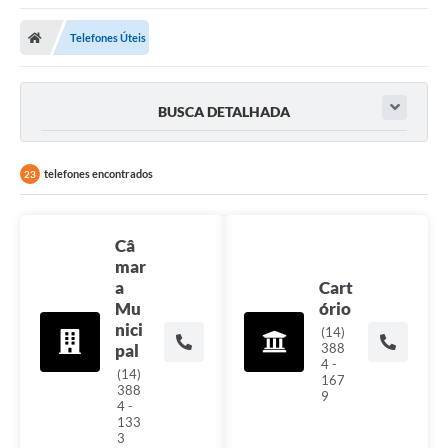
Telefones Úteis
BUSCA DETALHADA
telefones encontrados
23
Câ
mar
a
Cart
Mu
ório
nici
(14)
pal
388
4 -
(14)
167
388
9
4 -
133
3