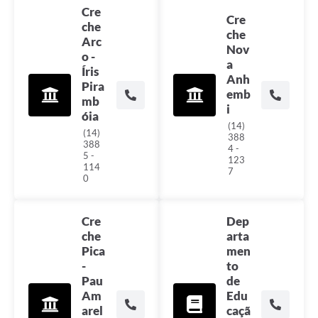
Cre
Cre
che
che
Arc
Nov
o -
a
Íris
Anh
Pira
emb
mb
i
óia
(14)
(14)
388
388
4 -
5 -
123
114
7
0
Cre
Dep
che
arta
Pica
men
-
to
Pau
de
Am
Edu
arel
caçã