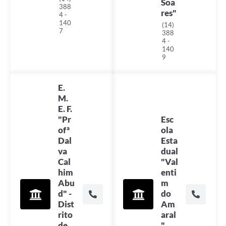
Soa
388
res"
4 -
140
(14)
7
388
4 -
140
9
E.
M.
E. F.
"Pr
Esc
ofª
ola
Dal
Esta
va
dual
Cal
"Val
him
enti
Abu
m
d" -
do
Dist
Am
rito
aral
de
"