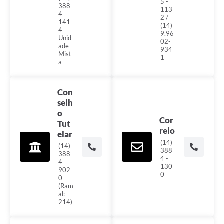
5 -
388
113
4-
2 /
141
(14)
4
9.96
Unid
02-
ade
934
Mist
1
a
Con
selh
o
Cor
Tut
reio
elar
(14)
(14)
388
388
4 -
4 -
130
902
0
0
(Ram
al:
214)