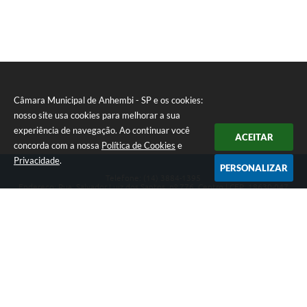
Câmara Municipal de Anhembi - SP e os cookies:
nosso site usa cookies para melhorar a sua
experiência de navegação. Ao continuar você
ACEITAR
concorda com a nossa
Política de Cookies
e
Privacidade
.
PERSONALIZAR
Telefone: (14) 3884-1395
Endereço: Rua: Salvador Luiz dos Santos, nº 776, Centro | CEP: 18630-047
Segunda-feira a Sexta-feira, das 8h às 12h e das 13h às 17h.
CNPJ: 57.268.658/0001-04
Câmara Municipal de Anhembi - SP
Versão do Sistema:
3.5.3 - 19/06/2026
Portal atualizado em:
07/08/2026 16:57
Dados Abertos