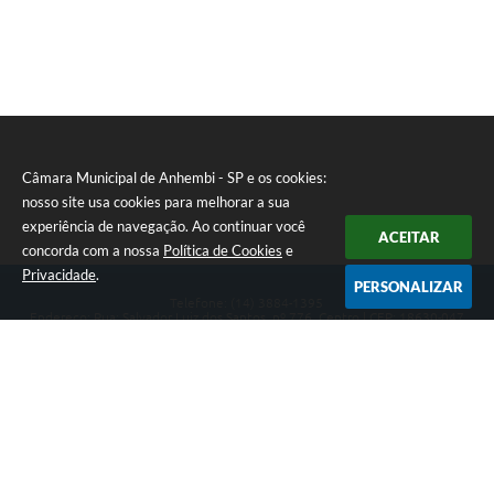
Câmara Municipal de Anhembi - SP e os cookies:
nosso site usa cookies para melhorar a sua
experiência de navegação. Ao continuar você
ACEITAR
concorda com a nossa
Política de Cookies
e
Privacidade
.
PERSONALIZAR
Telefone: (14) 3884-1395
Endereço: Rua: Salvador Luiz dos Santos, nº 776, Centro | CEP: 18630-047
Segunda-feira a Sexta-feira, das 8h às 12h e das 13h às 17h.
CNPJ: 57.268.658/0001-04
Câmara Municipal de Anhembi - SP
Versão do Sistema:
3.5.3 - 19/06/2026
Portal atualizado em:
05/08/2026 15:28
Dados Abertos