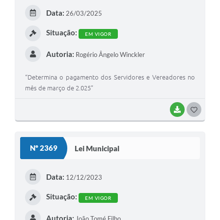
E
Data:
26/03/2025
I
Situação:
EM VIGOR
Autoria:
Rogério Ângelo Winckler
“Determina o pagamento dos Servidores e Vereadores no
mês de março de 2.025”
BAIXAR
G
O
S
Nº 2369
Lei Municipal
T
E
Data:
12/12/2023
I
Situação:
EM VIGOR
Autoria:
João Tomé Filho