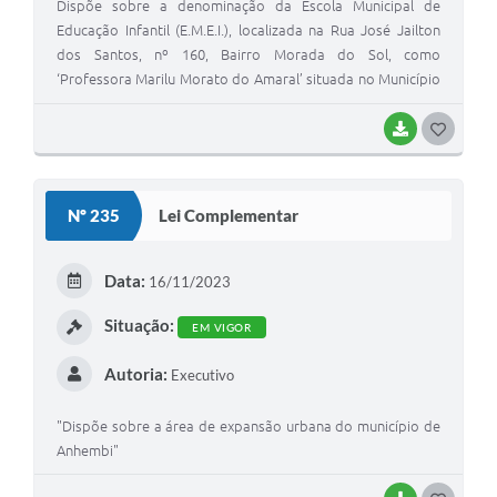
Dispõe sobre a denominação da Escola Municipal de
Educação Infantil (E.M.E.I.), localizada na Rua José Jailton
dos Santos, nº 160, Bairro Morada do Sol, como
‘Professora Marilu Morato do Amaral’ situada no Município
de Anhembi, e dá outras providências.
BAIXAR
G
O
S
Nº 235
Lei Complementar
T
E
Data:
16/11/2023
I
Situação:
EM VIGOR
Autoria:
Executivo
"Dispõe sobre a área de expansão urbana do município de
Anhembi"