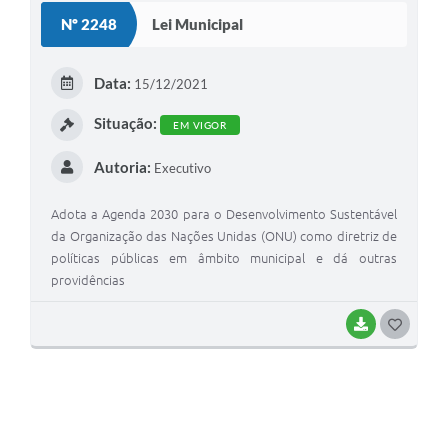
S
Nº 2248
Lei Municipal
T
E
Data:
15/12/2021
I
Situação:
EM VIGOR
Autoria:
Executivo
Adota a Agenda 2030 para o Desenvolvimento Sustentável
da Organização das Nações Unidas (ONU) como diretriz de
políticas públicas em âmbito municipal e dá outras
providências
BAIXAR
G
O
S
T
E