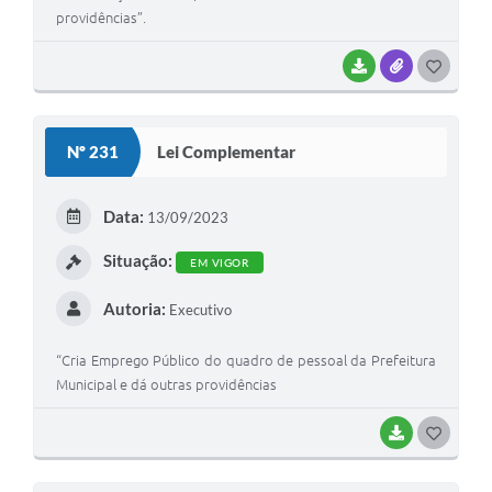
providências”.
BAIXAR
ANEXOS
G
O
S
Nº 231
Lei Complementar
T
E
Data:
13/09/2023
I
Situação:
EM VIGOR
Autoria:
Executivo
“Cria Emprego Público do quadro de pessoal da Prefeitura
Municipal e dá outras providências
BAIXAR
G
O