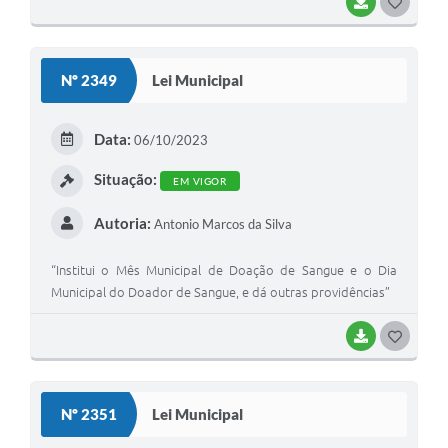
BAIXAR
G
O
S
Nº 2349
Lei Municipal
T
E
Data:
06/10/2023
I
Situação:
EM VIGOR
Autoria:
Antonio Marcos da Silva
“Institui o Mês Municipal de Doação de Sangue e o Dia
Municipal do Doador de Sangue, e dá outras providências”
BAIXAR
G
O
S
Nº 2351
Lei Municipal
T