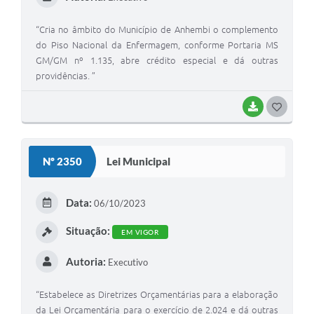
“Cria no âmbito do Município de Anhembi o complemento
do Piso Nacional da Enfermagem, conforme Portaria MS
GM/GM nº 1.135, abre crédito especial e dá outras
providências. ”
BAIXAR
G
O
S
Nº 2350
Lei Municipal
T
E
Data:
06/10/2023
I
Situação:
EM VIGOR
Autoria:
Executivo
“Estabelece as Diretrizes Orçamentárias para a elaboração
da Lei Orçamentária para o exercício de 2.024 e dá outras