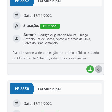
Nº 2357
Lei Municipal
T
E
Data:
16/11/2023
I
Situação:
EM VIGOR
Autoria:
Rodrigo Augusto de Moura, Thiago
Antônio Ataíde Becca, Antonio Marcos da Silva,
Edivaldo Israel Amâncio
"Dispõe sobre a denominação de prédio público, situado
no Município de Anhembi, e dá outras providências. "
BAIXAR
G
O
S
Nº 2358
Lei Municipal
T
E
Data:
16/11/2023
I