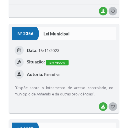
BAIXAR
G
O
S
Nº 2356
Lei Municipal
T
E
Data:
16/11/2023
I
Situação:
EM VIGOR
Autoria:
Executivo
"Dispõe sobre o loteamento de acesso controlado, no
município de Anhembi e da outras providências".
BAIXAR
G
O
S