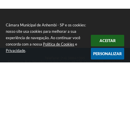
I
Câmara Municipal de Anhembi - SP e os cookies:
nosso site usa cookies para melhorar a sua
experiência de navegação. Ao continuar você
ACEITAR
concorda com a nossa
Política de Cookies
e
Privacidade
.
PERSONALIZAR
Telefone: (14) 3884-1395
Endereço: Rua: Salvador Luiz dos Santos, nº 776, Centro | CEP: 18630-047
Segunda-feira a Sexta-feira, das 8h às 12h e das 13h às 17h.
CNPJ: 57.268.658/0001-04
Câmara Municipal de Anhembi - SP
Versão do Sistema:
3.5.3 - 19/06/2026
Portal atualizado em:
05/08/2026 15:28
Dados Abertos
Copyright Instar - 2006-2026. Todos os direitos reservados -
Instar Tecnologia