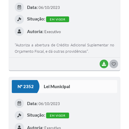
E
Data:
06/10/2023
I
Situação:
EM VIGOR
Autoria:
Executivo
“Autoriza a abertura de Crédito Adicional Suplementar no
Orçamento Fiscal, e dá outras providências”.
BAIXAR
G
O
S
Nº 2352
Lei Municipal
T
E
Data:
06/10/2023
I
Situação:
EM VIGOR
Autoria:
Executivo