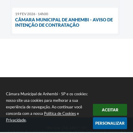
19 FEV 2026 - 14h00
CÂMARA MUNICIPAL DE ANHEMBI - AVISO DE
INTENÇÃO DE CONTRATAÇÃO
Câmara Municipal de Anhembi - SP e os cookies:
nosso site usa cookies para melhorar a sua
experiência de navegação. Ao continuar você
ACEITAR
concorda com a nossa
Política de Cookies
e
Privacidade
.
PERSONALIZAR
Telefone: (14) 3884-1395
Endereço: Rua: Salvador Luiz dos Santos, nº 776, Centro | CEP: 18630-047