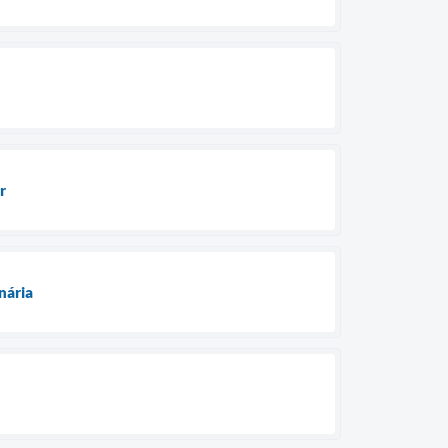
r
nária