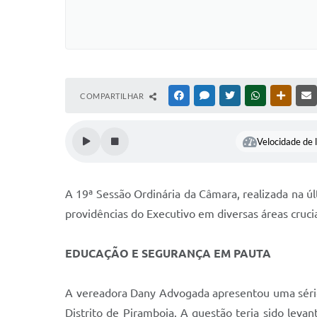
COMPARTILHAR
FACEBOOK
MESSENGER
TWITTER
WHATSAPP
OUTRAS
Velocidade de l
A 19ª Sessão Ordinária da Câmara, realizada na 
providências do Executivo em diversas áreas cruc
EDUCAÇÃO E SEGURANÇA EM PAUTA
A vereadora Dany Advogada apresentou uma série
Distrito de Piramboia. A questão teria sido lev